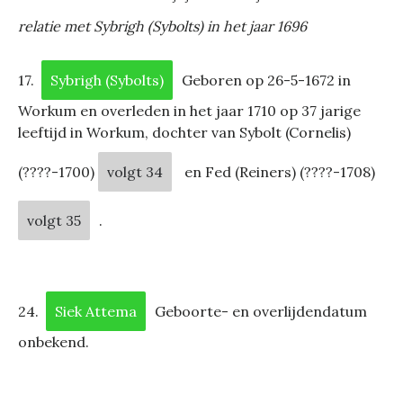
relatie met Sybrigh (Sybolts) in het jaar 1696
17.
Sybrigh (Sybolts)
Geboren op 26-5-1672 in
Workum en overleden in het jaar 1710 op 37 jarige
leeftijd in Workum, dochter van Sybolt (Cornelis)
(????-1700)
volgt 34
en Fed (Reiners) (????-1708)
volgt 35
.
24.
Siek Attema
Geboorte- en overlijdendatum
onbekend.