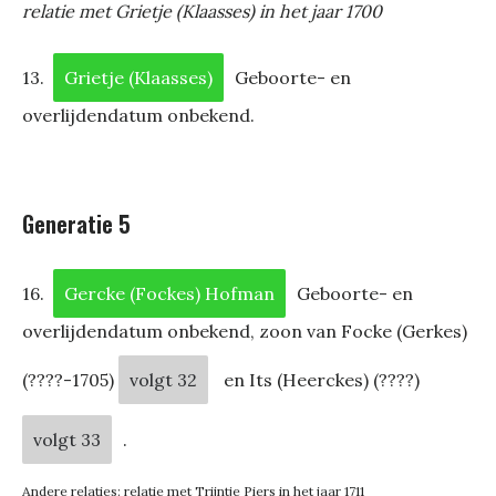
relatie met Grietje (Klaasses) in het jaar 1700
13.
Grietje (Klaasses)
Geboorte- en
overlijdendatum onbekend.
Generatie 5
16.
Gercke (Fockes) Hofman
Geboorte- en
overlijdendatum onbekend, zoon van Focke (Gerkes)
(????-1705)
volgt 32
en Its (Heerckes) (????)
volgt 33
.
Andere relaties: relatie met Trijntje Piers in het jaar 1711