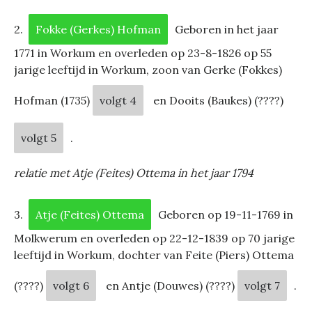
2.
Fokke (Gerkes) Hofman
Geboren in het jaar
1771 in Workum en overleden op 23-8-1826 op 55
jarige leeftijd in Workum, zoon van Gerke (Fokkes)
Hofman (1735)
volgt 4
en Dooits (Baukes) (????)
volgt 5
.
relatie met Atje (Feites) Ottema in het jaar 1794
3.
Atje (Feites) Ottema
Geboren op 19-11-1769 in
Molkwerum en overleden op 22-12-1839 op 70 jarige
leeftijd in Workum, dochter van Feite (Piers) Ottema
(????)
volgt 6
en Antje (Douwes) (????)
volgt 7
.