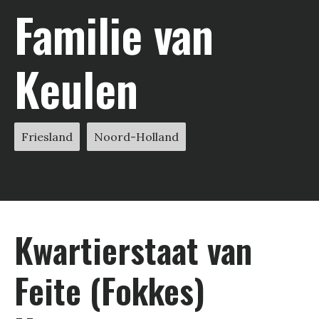
Familie van
Keulen
Friesland
Noord-Holland
Kwartier­staat van
Feite (Fokkes)