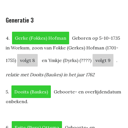
Generatie 3
4.
Gerke (Fokkes) Hofman
Geboren op 5-10-1735
in Workum, zoon van Fokke (Gerkes) Hofman (1701-
1755)
volgt 8
en Ymkje (Dyrks) (????)
volgt 9
.
relatie met Dooits (Baukes) in het jaar 1762
5.
Dooits (Baukes)
Geboorte- en overlijdendatum
onbekend.
6.
Feite (Piers) Ottema
Geboorte- en