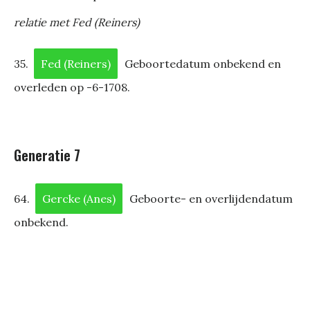
relatie met Fed (Reiners)
35.
Fed (Reiners)
Geboortedatum onbekend en
overleden op -6-1708.
Generatie 7
64.
Gercke (Anes)
Geboorte- en overlijdendatum
onbekend.