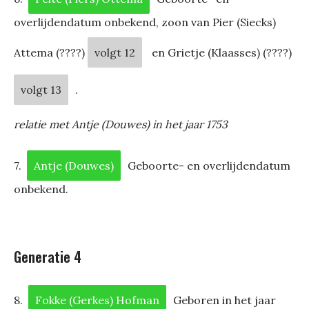
overlijdendatum onbekend, zoon van Pier (Siecks)
Attema (????)
volgt 12
en Grietje (Klaasses) (????)
volgt 13
.
relatie met Antje (Douwes) in het jaar 1753
7.
Antje (Douwes)
Geboorte- en overlijdendatum
onbekend.
Generatie 4
8.
Fokke (Gerkes) Hofman
Geboren in het jaar