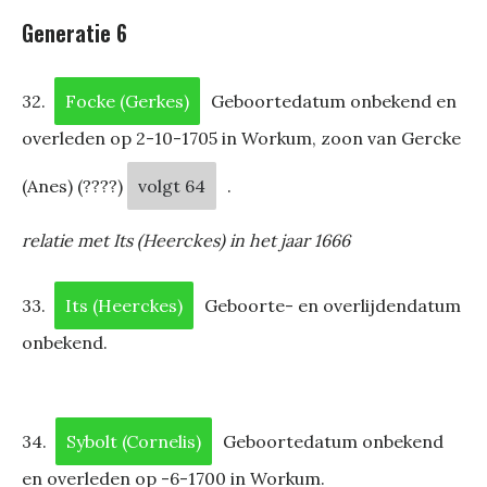
Generatie 6
32.
Focke (Gerkes)
Geboortedatum onbekend en
overleden op 2-10-1705 in Workum, zoon van Gercke
(Anes) (????)
volgt 64
.
relatie met Its (Heerckes) in het jaar 1666
33.
Its (Heerckes)
Geboorte- en overlijdendatum
onbekend.
34.
Sybolt (Cornelis)
Geboortedatum onbekend
en overleden op -6-1700 in Workum.