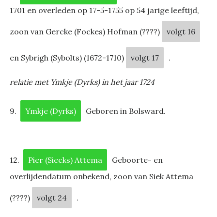
1701 en overleden op 17-5-1755 op 54 jarige leeftijd,
zoon van Gercke (Fockes) Hofman (????)
volgt 16
en Sybrigh (Sybolts) (1672-1710)
volgt 17
.
relatie met Ymkje (Dyrks) in het jaar 1724
9.
Ymkje (Dyrks)
Geboren in Bolsward.
12.
Pier (Siecks) Attema
Geboorte- en
overlijdendatum onbekend, zoon van Siek Attema
(????)
volgt 24
.